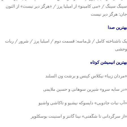
سینگ سینگ / «می کامینو» از امیلیا پرز / «هرگز دیر نیست» از التون
جان: هرگز دیر نیست
بهترین صدا
یک ناشناخته کامل / تل‌ماسه: قسمت دوم / امیلیا پرز / شرور / ربات
وحشی
بهترین انیمیشن کوتاه
«مردان زیبا» نیکلاس کپنس و برشت ون السلند
«در سایه سرو» شیرین سوهانی و حسین ملایمی
«آب نبات جادویی» دایسوکه نیشیو و تاکاشی واشیو
«از سرگردانی تا شگفتی» نینا گانتز و استینت بوسکلوپر