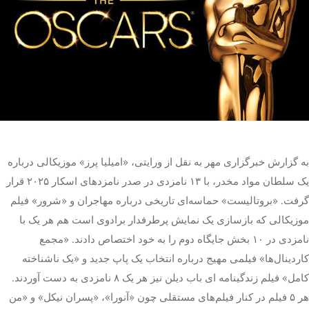
تک کده
پایگاه خبری آبان
خرید موتور ایمپلنت
به گزارش خبرگزاری مهر به نقل از ورایتی، «امیلیا پرز» موزیکالی درباره
یک سلطان مواد مخدر، با ۱۳ نامزدی در صدر نامزدهای اسکار ۲۰۲۵ قرار
گرفت. «بروتالیست» حماسه‌ای تاریخی درباره مهاجران و «شرور» فیلم
موزیکالی که بازسازی یک نمایش پرطرفدار برادوی است هم هر یک با
نامزدی در ۱۰ بخش جایگاه دوم را به خود اختصاص دادند. «مجمع
کاردینال‌ها» فیلمی مهیج درباره انتخاب یک پاپ جدید و «یک ناشناخته
کامل» فیلم زندگینامه ای باب دیلن نیز هر یک ۸ نامزدی به دست آوردند.
هر ۵ فیلم در کنار فیلم‌های مستقلی چون «آنورا»، «پسران نیکل» و «من