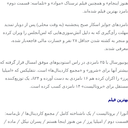
هنوز اینجام» و همچنین فیلم ترسناک «مواد» و «تلماسه: قسمت دوم»
نامزد بهترین فیلم شده‌اند.
نامزدهای جوایز اسکار صبح پنجشنبه (به وقت محلی) پس از دوبار تمدید
مهلت رأی‌گیری که به دلیل آتش‌سوزی‌هایی که لس‌آنجلس را ویران کرده
و منجر به کشته شدن حداقل ۲۸ نفر و خسارت مالی فاجعه‌بار شده،
معرفی شدند.
یونیورسال با ۲۵ نامزدی در راس استودیوهای موفق امسال قرار گرفته که
بیشتر آنها برای «شرور» و «مجمع کاردینال‌ها» است. نتفلیکس که «امیلیا
پرز» را اکران کرده هم ۱۶ نامزدی به دست آورده و A۲۴، یک توزیع‌کننده
مستقل برای «بروتالیست» ۱۴ نامزدی کسب کرده است.
بهترین فیلم
آنورا / بروتالیست / یک ناشناخته کامل / مجمع کاردینال‌ها / تل‌ماسه:
قسمت دوم / امیلیا پرز / من هنوز اینجا هستم / پسران نیکل / ماده /