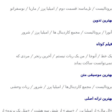
بروتالیست / تل‌ماسه: قسمت دوم / امیلیا پرز / ماریا / نوسفراتو
بهترین تدوین
آنورا / بروتالیست / مجمع کاردینال ها / امیلیا پرز / شرور
فیلم کوتاه
یک خط / آنوجا / من یک ربات نیستم / آخرین رنجر / مردی که
نمی‌توانست ساکت بماند
بهترین موسیقی متن
بروتالیست / مجمع کاردینال‌ها / امیلیا پرز / شرور / ربات وحشی
بهترین ترانه اصلی
«ال مال» از امیلیا پرز / «سفر» از شش سه هشت / «مثل یک پرنده» از