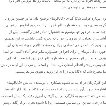
بر روابط افراد می‌پردازد که در نتیجه، عاقبت روابط دروغین افراد را
سست و پوشالی جلوه می‌دهد.
وی درباره فرایند شکل‌گیری «کاتالونیا» توضیح داد: ما در چندین دوره با
گروه هنری خود، در جشنواره تئاتر فجر شرکت کردیم اما پس از غیبتی
چند ساله، در دور چهل‌وسوم به جشنواره تئاتر فجر برگشتیم. پس از
آشنایی با تعدادی از نیروهای جوان که تجربه کمی داشتند به این تصمیم
رسیدیم که با همراهی تعدادی جوانان مستعد تئاتری و پیشکسوتان این
حوزه، «کاتالونیا» را برای اجرا در جشنواره تئاتر فجر آماده کنیم. در ابتدا
هدف تولید این اثر، حضور در جشنواره تئاتر فجر نبود اما بعد از اجرای
عمومی در پلاتو انتظار استان کرمانشاه و استقبال مردم، این ایده در ذهن‌
ما مطرح شد که «کاتالونیا» را به این رویداد هنری نیز بفرستیم.
این کارگردان در ادامه به شیوه همکاری با نویسنده نمایش «کاتالونیا»
اشاره کرد و یادآور شد: پس از اینکه نمایشنامه «کاتالونیا» را از علیرضا
جم خواندم، تصمیم به کارگردانی آن گرفتم، امروز دقیقا یک سال است که
ما در حال تمرین این نمایش هستیم، زیرا با شیوه تجربی و کارگاهی پیش