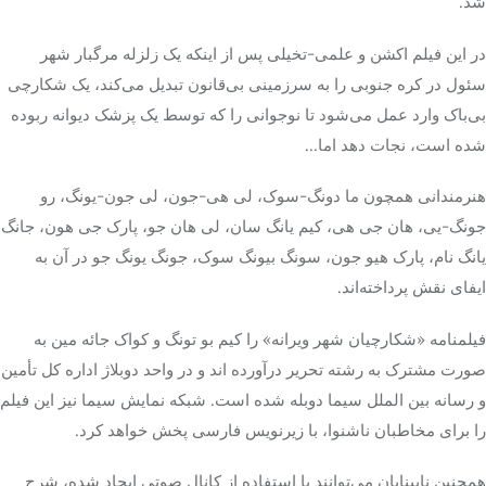
شد.
در این فیلم اکشن و علمی-تخیلی پس از اینکه یک زلزله مرگبار شهر
سئول در کره جنوبی را به سرزمینی بی‌قانون تبدیل می‌کند، یک شکارچی
بی‌باک وارد عمل می‌شود تا نوجوانی را که توسط یک پزشک دیوانه ربوده
شده است، نجات دهد اما…
هنرمندانی همچون ما دونگ-سوک،
لی
هی-جون،
لی
جون-یونگ، رو
جونگ-یی،
هان
جی
هی، کیم
یانگ
سان
،
لی
هان
جو، پارک
جی
هون
،
جانگ
یانگ
نام، پارک
هیو
جون،
سونگ
بیونگ
سوک
،
جونگ
یونگ
جو در آن به
ایفای نقش پرداخته‌اند.
فیلمنامه «شکارچیان شهر ویرانه» را کیم بو
تونگ
و
کواک
جائه
مین به
صورت مشترک به رشته تحریر درآورده
اند
و در واحد دوبلاژ اداره کل تأمین
و رسانه بین
الملل
سیما دوبله شده است. شبکه نمایش سیما نیز این فیلم
را برای مخاطبان ناشنوا، با زیرنویس فارسی پخش خواهد کرد.
همچنین نابینایان می‌توانند با استفاده از کانال صوتی ایجاد شده، شرح