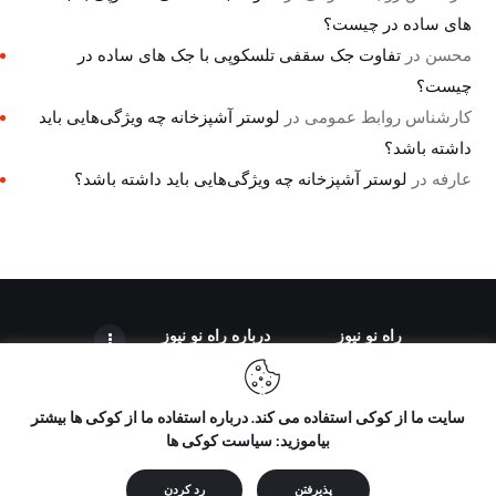
های ساده در چیست؟
محسن
در
تفاوت جک سقفی تلسکوپی با جک های ساده در
چیست؟
کارشناس روابط عمومی
در
لوستر آشپزخانه چه ویژگی‌هایی باید
داشته باشد؟
عارفه
در
لوستر آشپزخانه چه ویژگی‌هایی باید داشته باشد؟
راه نو نیوز
درباره راه‌ نو نیوز
سایت ما از کوکی استفاده می کند. درباره استفاده ما از کوکی ها بیشتر
بیاموزید: سیاست کوکی ها
تمامی حقوق مطالب برای "راه نو نیوز" محفوظ است و هرگونه کپی
برداری بدون ذکر منبع ممنوع می باشد.
پذیرفتن
رد کردن