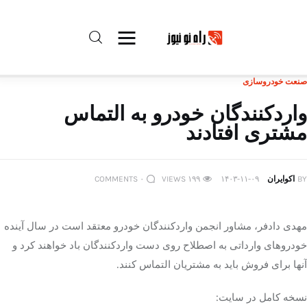
صنعت خودروسازی
راه نو نیوز
واردکنندگان خودرو به التماس
مشتری افتادند
درباره راه‌ نو نیوز
ارتباط با راه‌ نو نیوز
BY
اکوایران
۱۴۰۳-۱۱-۰۹
۱۹۹
VIEWS
۰
COMMENTS
حفظ حریم شخصی
مهدی دادفر، مشاور انجمن واردکنندگان خودرو معتقد است در سال آینده
قوانین بازنشر
خودروهای وارداتی به اصطلاح روی دست واردکنندگان باد خواهند کرد و
آنها برای فروش باید به مشتریان التماس کنند.
تبلیغات راه نو نیوز
نسخه کامل در سایت:
آوین دیلی