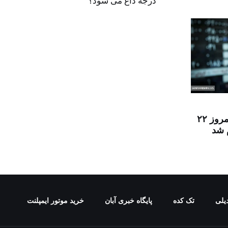
درجه داغ می شود؟
قیمت دینار عراق امروز ۲۲
یلی
تک کده
پایگاه خبری آبان
خرید موتور ایمپلنت