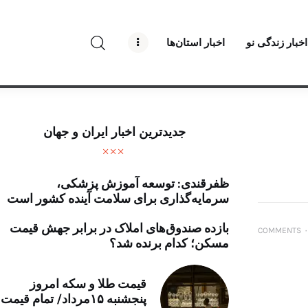
راه نو نیوز
اخبار زندگی نو
اخبار استان‌ها
درباره راه‌ نو نیوز
ارتباط با راه‌ نو نیوز
حفظ حریم شخصی
جدیدترین اخبار ایران و جهان
قوانین بازنشر
ظفرقندی: توسعه آموزش پزشکی،
تبلیغات راه نو نیوز
سرمایه‌گذاری برای سلامت آینده کشور است
آوین دیلی
بازده صندوق‌های املاک در برابر جهش قیمت
COMMENTS
۰
مسکن؛ کدام برنده شد؟
تک کده
قیمت طلا و سکه امروز
پایگاه خبری آبان
پنجشنبه ۱۵مرداد/ تمام قیمت