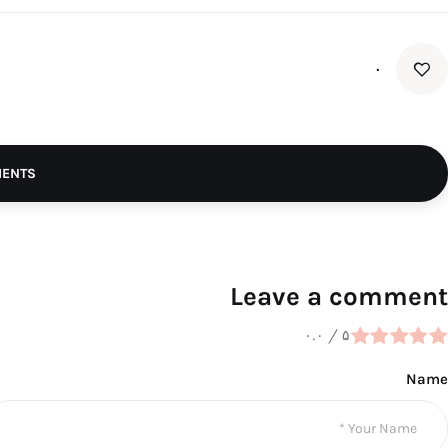
۰
MENTS
Leave a comment
۰.۰
/
۵
Name