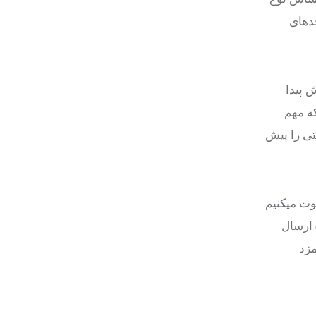
حدهای
 از تورم افزایش پیدا
ه مهم
تی را پیش
وت میکنیم
ارشناسی خودشان را تا تاریخ بیستم بهمن ماه، به آدرس اینترنتی وزارت تعاون، کار و رفاه اجتماعی (mozd@mcls.gov.ir) ارسال
مزد