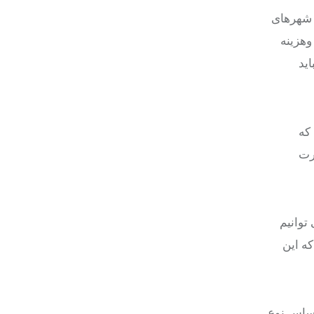
 شهرهای
وهزینه
ید
که
رت
توانیم
ه این
اساس نوع