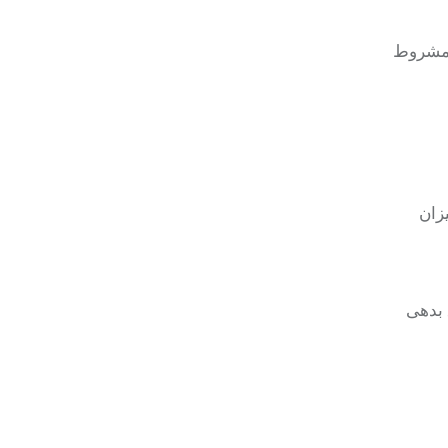
ا مشروط
زان
 بدهی