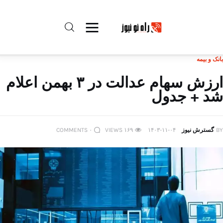
بانک و بیمه
راه نو نیوز
ارزش سهام عدالت در ۳ بهمن اعلام
شد + جدول
درباره راه‌ نو نیوز
ارتباط با راه‌ نو نیوز
BY
گسترش نیوز
۱۴۰۳-۱۱-۰۴
۱۶۹
VIEWS
۰
COMMENTS
حفظ حریم شخصی
قوانین بازنشر
تبلیغات راه نو نیوز
آوین دیلی