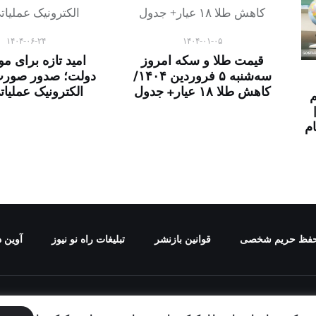
۱۴۰۴-۰۶-۲۴
۱۴۰۴-۰۱-۰۵
قیمت طلا و سکه امروز
امید تازه برای مو
سه‌شنبه ۵ فروردین ۱۴۰۴/
دولت؛ صدور صور
کاهش طلا ۱۸ عیار+ جدول
الکترونیک عملیا
م
م
فظ حریم شخصی
قوانین بازنشر
تبلیغات راه نو نیوز
آوین د
برای "راه نو نیوز" محفوظ است و هرگونه کپی برداری بدون ذکر منب