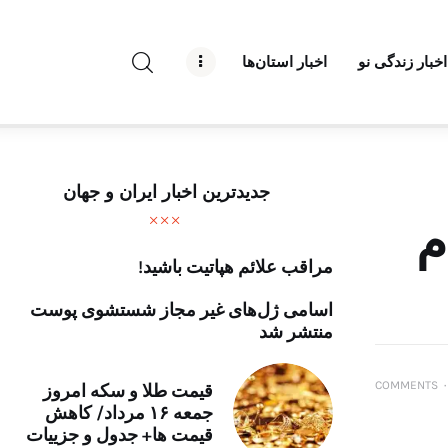
راه نو نیوز
اخبار زندگی نو
اخبار استان‌ها
درباره راه‌ نو نیوز
ارتباط با راه‌ نو نیوز
حفظ حریم شخصی
جدیدترین اخبار ایران و جهان
قوانین بازنشر
۱۴۰۳ اعلام
مراقب علائم هپاتیت باشید!
تبلیغات راه نو نیوز
اسامی ژل‌های غیر مجاز شستشوی پوست
آوین دیلی
منتشر شد
تک کده
COMMENTS
۰
قیمت طلا و سکه امروز
جمعه ۱۶ مرداد/ کاهش
پایگاه خبری آبان
قیمت ها+ جدول و جزییات