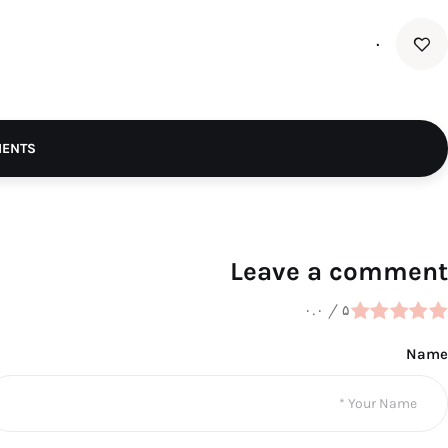
۰
MENTS
Leave a comment
۰.۰
/
۵
Name