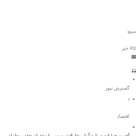
منبع:
کالا خبر
گسترش نیوز
اقتصاد
آخرین جزئیات درباره آمار معاملات بورسی | زعفران چقدر معامله